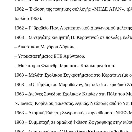
1962 – Έκδοση της ποιητικής συλλογής «ΜΗΔΕ ΑΓΑΝ». (βλ.
Ιουλίου 1963).
1962 – Γ’ βραβείο Παν. Αρχιτεκτονικού Διαγωνισμού μελέτης
1963 – Συνεργάτης καθηγητή Π. Καραντινού σε πολλές μελέτε
– Δικαστικού Μεγάρου Λάρισας.
– Υποκαταστήματος ΕΤΕ Αμύνταιου.
– Μαιευτήριο Φιλανθρ. Ιδρύματος Καλοκαιρινού κ.α.
1963 – Μελέτη Σχολικού Συγκροτήματος στο Κερατσίνι (με ο
1963 – «Ο Τύμβος του Μαραθώνα», δημοσ. στο περιοδικό Ζ
1963 – Διεθνές Συνέδριο Σχολικών Κτιρίων στη Πόλη του Μ
Ν. Ιωνίας, Κορίνθου, Έδεσσας, Αγυιάς, Νεάπολις από το Υπ. 
1963 – Ατομική Έκθεση Ζωγραφικής στην αίθουσα «ΝΕΕΣ
1963 – Συμμετοχή σε ομαδική έκθεση Ζωγραφικής στην α
1963 – Συμμετοχή στη Ζ’ Πανελλήνια Καλλιτεχνική Έκθεση, 