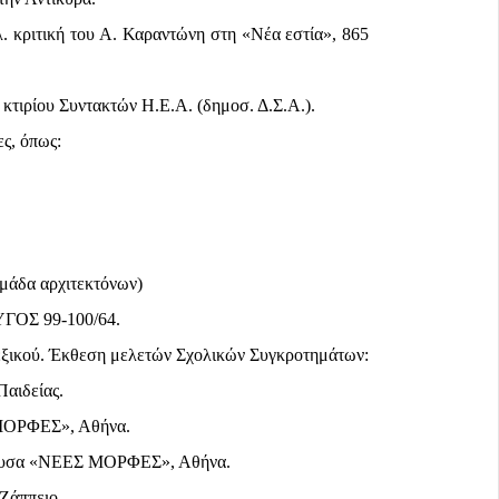
 κριτική του Α. Καραντώνη στη «Νέα εστία», 865
 κτιρίου Συντακτών Η.Ε.Α. (δημοσ. Δ.Σ.Α.).
ς, όπως:
μάδα αρχιτεκτόνων)
ΥΓΟΣ 99-100/64.
εξικού. Έκθεση μελετών Σχολικών Συγκροτημάτων:
Παιδείας.
 ΜΟΡΦΕΣ», Αθήνα.
ίθουσα «ΝΕΕΣ ΜΟΡΦΕΣ», Αθήνα.
Ζάππειο.