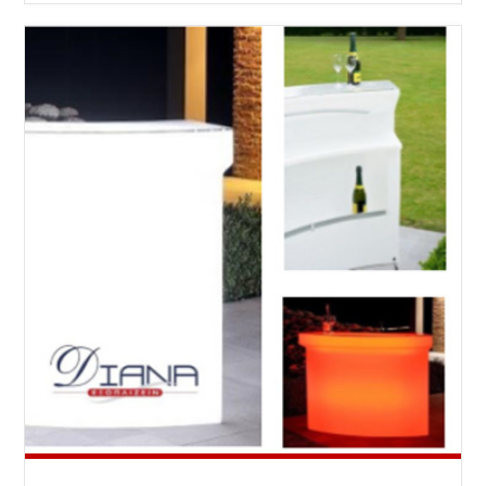
DESIGN
S.A.
ΣΑΣ
ΠΑΡΟΥΣΙΆΖΕΙ
ΤΗ
LUNA
STRIPES"