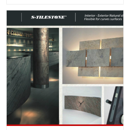
ΤΗΝ
AVANT
GARDE"