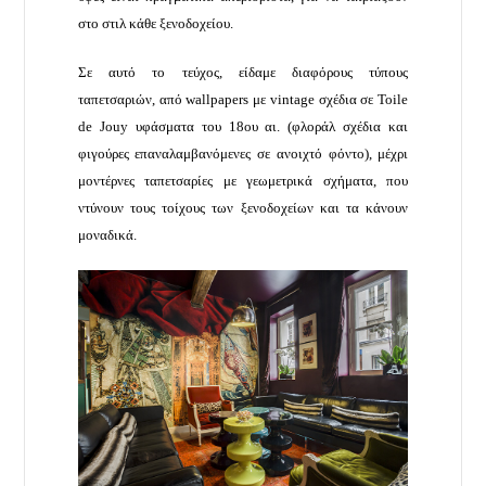
στο στιλ κάθε ξενοδοχείου.
Σε αυτό το τεύχος, είδαμε διαφόρους τύπους
ταπετσαριών, από wallpapers με vintage σχέδια σε Toile
de Jouy υφάσματα του 18ου αι. (φλοράλ σχέδια και
φιγούρες επαναλαμβανόμενες σε ανοιχτό φόντο), μέχρι
μοντέρνες ταπετσαρίες με γεωμετρικά σχήματα, που
ντύνουν τους τοίχους των ξενοδοχείων και τα κάνουν
μοναδικά.