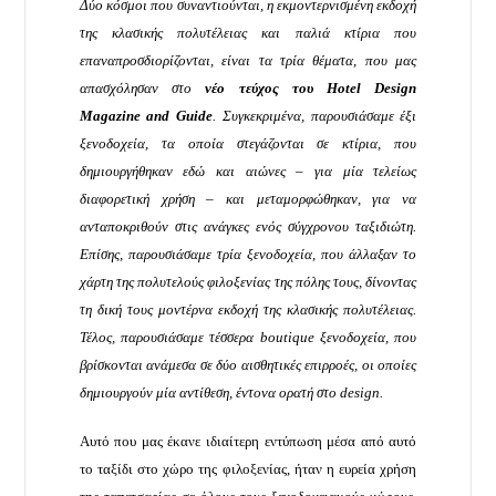
Δύο κόσμοι που συναντιούνται, η εκμοντερνισμένη εκδοχή
της κλασικής πολυτέλειας και παλιά κτίρια που
επαναπροσδιορίζονται, είναι τα τρία θέματα, που μας
απασχόλησαν στο
νέο τεύχος του Hotel Design
Magazine and Guide
. Συγκεκριμένα, παρουσιάσαμε έξι
ξενοδοχεία, τα οποία στεγάζονται σε κτίρια, που
δημιουργήθηκαν εδώ και αιώνες – για μία τελείως
διαφορετική χρήση – και μεταμορφώθηκαν, για να
ανταποκριθούν στις ανάγκες ενός σύγχρονου ταξιδιώτη.
Επίσης, παρουσιάσαμε τρία ξενοδοχεία, που άλλαξαν το
χάρτη της πολυτελούς φιλοξενίας της πόλης τους, δίνοντας
τη δική τους μοντέρνα εκδοχή της κλασικής πολυτέλειας.
Τέλος, παρουσιάσαμε τέσσερα boutique ξενοδοχεία, που
βρίσκονται ανάμεσα σε δύο αισθητικές επιρροές, οι οποίες
δημιουργούν μία αντίθεση, έντονα ορατή στο design.
Αυτό που μας έκανε ιδιαίτερη εντύπωση μέσα από αυτό
το ταξίδι στο χώρο της φιλοξενίας, ήταν η ευρεία χρήση