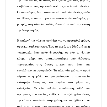
της ταπετσαρίας σε όλους τους ξενοδοχειακούς χώρους,
επιβεβαιώνοντας την επιστροφή της στο interior design.
Οι ταπετσαρίες δεν αποτελούν νέα τάση στο design, αλλά
αντιθέτως πρόκειται για ένα στοιχείο διακόσμησης με
μακρόχρονη ιστορία, καθώς συναντάται από την εποχή
της Αναγέννησης.
Η επιλογή της γίνεται συνήθως για να προστεθεί χρώμα,
ύφος και στιλ στο χώρο. Έως τις αρχές του 20ού αιώνα, η
ταπετσαρία ήταν πολύ δημοφιλής σε όλο το δυτικό
κόσμο, μέχρι που αντικαταστάθηκε από διάφορες
τεχνοτροπίες στις βαφές τοίχων, που ήταν και
ευκολότερο να αφαιρεθούν. Τα τελευταία χρόνια – αφού
πέρασε – η μόδα του μινιμαλισμού, η ταπετσαρία
επέστρεψε δυναμικά, και κυρίως στο χώρο της
φιλοξενίας. Οι νέες μέθοδοι τοποθέτησης αλλά και
αφαίρεσης ταπετσαρίας, καθώς και τα εξελιγμένα υλικά,
την κάνουν πανεύκολη στην χρήση, ενώ τα σχέδια και οι
υφές είναι πραγματικά απεριόριστα, για να ταιριάξουν