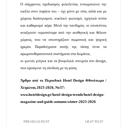
Ο σύγχρονος σχεδιασμός φιλοξενίας ενσωματώνει την
ευεξία στον πυρήνα του – όχι μόνο με σπα, αλλά και με
χώρους διαλογισμού, κυκλικό φωτισμό, ηχητικά τοπία
και καθαρισμό αέρα. Μετά την πανδημία, οι επισκέπτες
αναζητούν περισσότερα από την αισθητική και θέλουν
χώρους, που να υποστηρίζουν σωματική και ψυχική
ηρεμία. Παραδείγματα αυτής της τάσης είναι τα
αρωματοθεραπευτικά συστήματα στα δωμάτια,
οι γωνιές γιόγκα και τα βιοφιλικά στοιχεία στο design,
που προάγουν τη σύνδεση με τη φύση.
Άρθρο από το Περιοδικό Hotel Design Φθινόπωρο /
Χειμώνας 2025-2026, No37:
www.hoteldesign.gr/hotel-design-trends/hotel-design-
magazine-and-guide-autumn-winter-2025-2026
PREVIOUS POST
NEXT POST