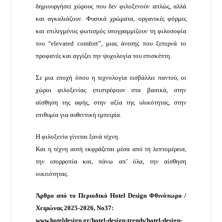
δημιουργήσει χώρους που δεν φιλοξενούν απλώς, αλλά
και αγκαλιάζουν. Φυσικά χρώματα, οργανικές φόρμες
και επιλεγμένος φωτισμός υπογραμμίζουν τη φιλοσοφία
του “elevated comfort”, μιας άνεσης που ξεπερνά το
προφανές και αγγίζει την ψυχολογία του επισκέπτη.
Σε μια εποχή όπου η τεχνολογία εισβάλλει παντού, οι
χώροι φιλοξενίας επιστρέφουν στα βασικά, στην
αίσθηση της αφής, στην αξία της υλικότητας, στην
επιθυμία για αυθεντική εμπειρία.
Η φιλοξενία γίνεται ξανά τέχνη.
Και η τέχνη αυτή εκφράζεται μέσα από τη λεπτομέρεια,
την ισορροπία και, πάνω απ’ όλα, την αίσθηση
οικειότητας.
Άρθρο από το Περιοδικό Hotel Design Φθινόπωρο /
Χειμώνας 2025-2026, No37:
www.hoteldesign.gr/hotel-design-trends/hotel-design-