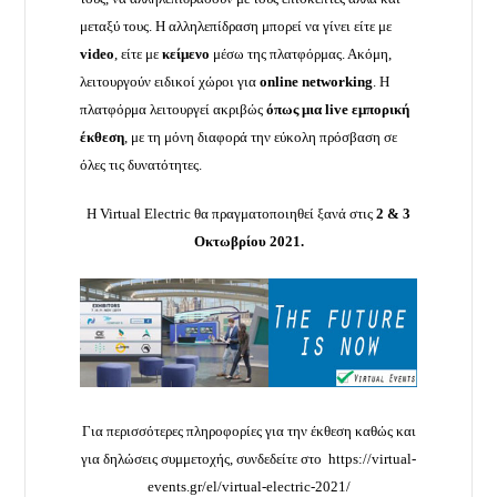
μεταξύ τους. Η αλληλεπίδραση μπορεί να γίνει είτε με
video
, είτε με
κείμενο
μέσω της πλατφόρμας. Ακόμη,
λειτουργούν ειδικοί χώροι για
online
networking
. Η
πλατφόρμα λειτουργεί ακριβώς
όπως μια
live
εμπορική
έκθεση
, με τη μόνη διαφορά την εύκολη πρόσβαση σε
όλες τις δυνατότητες.
Η Virtual Electric θα πραγματοποιηθεί ξανά στις
2 & 3
Οκτωβρίου 2021.
Για περισσότερες πληροφορίες για την έκθεση καθώς και
για δηλώσεις συμμετοχής, συνδεδείτε στο
https://virtual-
events.gr/el/virtual-electric-2021/