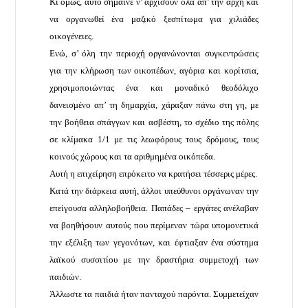
Κι όμως, αυτό σήμαινε ν’ αρχίσουν όλα απ’ την αρχή και
να οργανωθεί ένα μαζικό ξεσπίτωμα για χιλιάδες
οικογένειες.
Ενώ, σ’ όλη την περιοχή οργανώνονται συγκεντρώσεις
για την κλήρωση των οικοπέδων, αγόρια και κορίτσια,
χρησιμοποιώντας ένα και μοναδικό θεοδόλιχο
δανεισμένο απ’ τη δημαρχία, χάραξαν πάνω στη γη, με
την βοήθεια σπάγγων και ασβέστη, το σχέδιο της πόλης
σε κλίμακα 1/1 με τις λεωφόρους τους δρόμους, τους
κοινούς χώρους και τα αριθμημένα οικόπεδα.
Αυτή η επιχείρηση επρόκειτο να κρατήσει τέσσερις μέρες.
Κατά την διάρκεια αυτή, άλλοι υπεύθυνοι οργάνωναν την
επείγουσα αλληλοβοήθεια. Παπάδες – εργάτες ανέλαβαν
να βοηθήσουν αυτούς που περίμεναν τώρα υπομονετικά
την εξέλιξη των γεγονότων, και έφτιαξαν ένα σύστημα
λαϊκού συσσιτίου με την δραστήρια συμμετοχή των
παιδιών.
Άλλωστε τα παιδιά ήταν πανταχού παρόντα. Συμμετείχαν