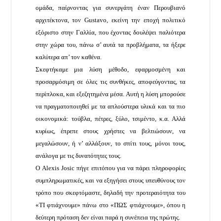
ομάδα, παίρνοντας για συνεργάτη έναν Περουβιανό
αρχιτέκτονα, τον Gustavo, εκείνη την εποχή πολιτικό
εξόριστο στην Γαλλία, που έχοντας δουλέψει παλιότερα
στην χώρα του, πάνω σ’ αυτά τα προβλήματα, τα ήξερε
καλύτερα απ’ τον καθένα.
Σκεφτήκαμε μια λύση μέθοδο, εφαρμοσμένη και
προσαρμόσιμη σε όλες τις συνθήκες, αποφεύγοντας, τα
περίπλοκα, και εξεζητημένα μέσα. Αυτή η λύση μπορούσε
να πραγματοποιηθεί με τα απλούστερα υλικά και τα πιο
οικονομικά: τούβλα, πέτρες, ξύλο, τσιμέντο, κ.α. Αλλά
κυρίως, έπρεπε στους χρήστες να βελτιώσουν, να
μεγαλώσουν, ή ν’ αλλάξουν, το σπίτι τους, μόνοι τους,
ανάλογα με τις δυνατότητες τους.
Ο Alexis Josic πήγε επιτόπου για να πάρει πληροφορίες
συμπληρωματικές, και να εξηγήσει στους υπευθύνους τον
τρόπο που σκεφτόμαστε, δηλαδή την προτεραιότητα του
«ΤΙ φτιάχνουμε» πάνω στο «ΠΩΣ φτιάχνουμε», όπου η
δεύτερη πρόταση δεν είναι παρά η συνέπεια της πρώτης.