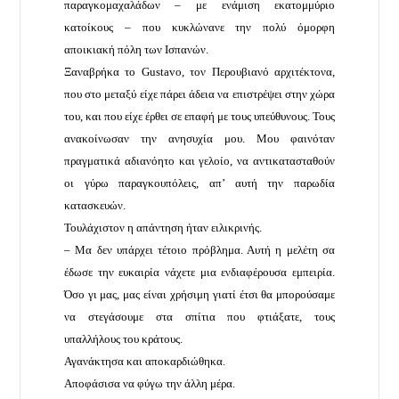
παραγκομαχαλάδων – με ενάμιση εκατομμύριο
κατοίκους – που κυκλώνανε την πολύ όμορφη
αποικιακή πόλη των Ισπανών.
Ξαναβρήκα το Gustavo, τον Περουβιανό αρχιτέκτονα,
που στο μεταξύ είχε πάρει άδεια να επιστρέψει στην χώρα
του, και που είχε έρθει σε επαφή με τους υπεύθυνους. Τους
ανακοίνωσαν την ανησυχία μου. Μου φαινόταν
πραγματικά αδιανόητο και γελοίο, να αντικατασταθούν
οι γύρω παραγκουπόλεις, απ’ αυτή την παρωδία
κατασκευών.
Τουλάχιστον η απάντηση ήταν ειλικρινής.
– Μα δεν υπάρχει τέτοιο πρόβλημα. Αυτή η μελέτη σα
έδωσε την ευκαιρία νάχετε μια ενδιαφέρουσα εμπειρία.
Όσο γι μας, μας είναι χρήσιμη γιατί έτσι θα μπορούσαμε
να στεγάσουμε στα σπίτια που φτιάξατε, τους
υπαλλήλους του κράτους.
Αγανάκτησα και αποκαρδιώθηκα.
Αποφάσισα να φύγω την άλλη μέρα.