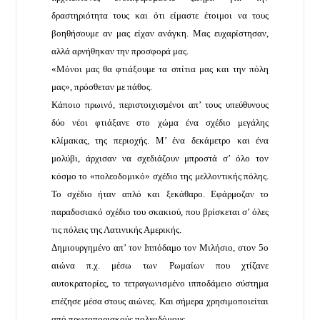
δραστηριότητα τους και ότι είμαστε έτοιμοι να τους
βοηθήσουμε αν μας είχαν ανάγκη. Μας ευχαρίστησαν,
αλλά αρνήθηκαν την προσφορά μας.
«Μόνοι μας θα φτιάξουμε τα σπίτια μας και την πόλη
μας», πρόσθεταν με πάθος.
Κάποιο πρωινό, περιστοιχισμένοι απ’ τους υπεύθυνους
δύο νέοι φτιάξανε στο χώμα ένα σχέδιο μεγάλης
κλίμακας, της περιοχής. Μ’ ένα δεκάμετρο και ένα
μολύβι, άρχισαν να σχεδιάζουν μπροστά σ’ όλο τον
κόσμο το «πολεοδομικό» σχέδιο της μελλοντικής πόλης.
Το σχέδιο ήταν απλό και ξεκάθαρο. Εφάρμοζαν το
παραδοσιακό σχέδιο του σκακιού, που βρίσκεται σ’ όλες
τις πόλεις της Λατινικής Αμερικής.
Δημιουργημένο απ’ τον Ιππόδαμο τον Μιλήσιο, στον 5ο
αιώνα π.χ. μέσω των Ρωμαίων που χτίζανε
αυτοκρατορίες, το τετραγωνισμένο ιπποδάμειο σύστημα
επέζησε μέσα στους αιώνες. Και σήμερα χρησιμοποιείται
από πρωτοποριακούς πολεοδόμους.