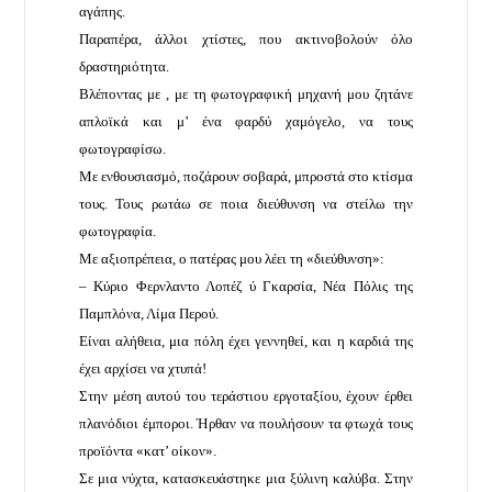
αγάπης.
Παραπέρα, άλλοι χτίστες, που ακτινοβολούν όλο
δραστηριότητα.
Βλέποντας με , με τη φωτογραφική μηχανή μου ζητάνε
απλοϊκά και μ’ ένα φαρδύ χαμόγελο, να τους
φωτογραφίσω.
Με ενθουσιασμό, ποζάρουν σοβαρά, μπροστά στο κτίσμα
τους. Τους ρωτάω σε ποια διεύθυνση να στείλω την
φωτογραφία.
Με αξιοπρέπεια, ο πατέρας μου λέει τη «διεύθυνση»:
– Κύριο Φερνλαντο Λοπέζ ύ Γκαρσία, Νέα Πόλις της
Παμπλόνα, Λίμα Περού.
Είναι αλήθεια, μια πόλη έχει γεννηθεί, και η καρδιά της
έχει αρχίσει να χτυπά!
Στην μέση αυτού του τεράστιου εργοταξίου, έχουν έρθει
πλανόδιοι έμποροι. Ήρθαν να πουλήσουν τα φτωχά τους
προϊόντα «κατ’ οίκον».
Σε μια νύχτα, κατασκευάστηκε μια ξύλινη καλύβα. Στην