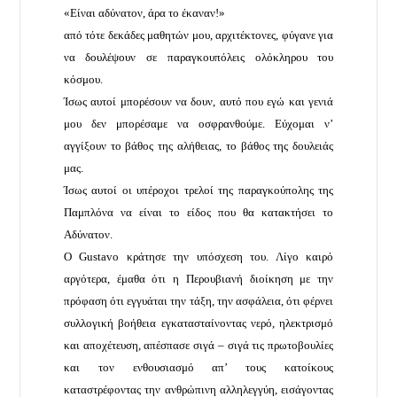
«Είναι αδύνατον, άρα το έκαναν!»
από τότε δεκάδες μαθητών μου, αρχιτέκτονες, φύγανε για
να δουλέψουν σε παραγκουπόλεις ολόκληρου του
κόσμου.
Ίσως αυτοί μπορέσουν να δουν, αυτό που εγώ και γενιά
μου δεν μπορέσαμε να οσφρανθούμε. Εύχομαι ν’
αγγίξουν το βάθος της αλήθειας, το βάθος της δουλειάς
μας.
Ίσως αυτοί οι υπέροχοι τρελοί της παραγκούπολης της
Παμπλόνα να είναι το είδος που θα κατακτήσει το
Αδύνατον.
Ο Gustavo κράτησε την υπόσχεση του. Λίγο καιρό
αργότερα, έμαθα ότι η Περουβιανή διοίκηση με την
πρόφαση ότι εγγυάται την τάξη, την ασφάλεια, ότι φέρνει
συλλογική βοήθεια εγκατασταίνοντας νερό, ηλεκτρισμό
και αποχέτευση, απέσπασε σιγά – σιγά τις πρωτοβουλίες
και τον ενθουσιασμό απ’ τους κατοίκους
καταστρέφοντας την ανθρώπινη αλληλεγγύη, εισάγοντας