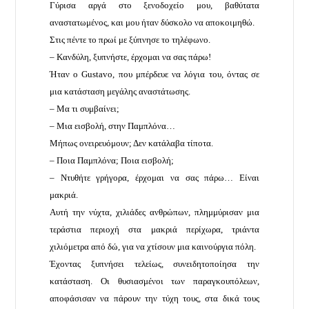
Γύρισα αργά στο ξενοδοχείο μου, βαθύτατα
αναστατωμένος, και μου ήταν δύσκολο να αποκοιμηθώ.
Στις πέντε το πρωί με ξύπνησε το τηλέφωνο.
– Κανδύλη, ξυπνήστε, έρχομαι να σας πάρω!
Ήταν ο Gustavo, που μπέρδευε να λόγια του, όντας σε
μια κατάσταση μεγάλης αναστάτωσης.
– Μα τι συμβαίνει;
– Μια εισβολή, στην Παμπλόνα…
Μήπως ονειρευόμουν; Δεν κατάλαβα τίποτα.
– Ποια Παμπλόνα; Ποια εισβολή;
– Ντυθήτε γρήγορα, έρχομαι να σας πάρω… Είναι
μακριά.
Αυτή την νύχτα, χιλιάδες ανθρώπων, πλημμύρισαν μια
τεράστια περιοχή στα μακριά περίχωρα, τριάντα
χιλιόμετρα από δώ, για να χτίσουν μια καινούργια πόλη.
Έχοντας ξυπνήσει τελείως, συνειδητοποίησα την
κατάσταση. Οι θυσιασμένοι των παραγκουπόλεων,
αποφάσισαν να πάρουν την τύχη τους, στα δικά τους