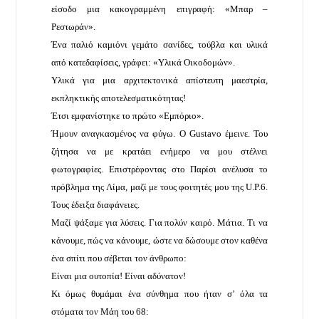
είσοδο μια κακογραμμένη επιγραφή: «Μπαρ –
Ρεστωράν».
Ένα παλιό καμιόνι γεμάτο σανίδες, τούβλα και υλικά
από κατεδαφίσεις, γράφει: «Υλικά Οικοδομών».
Υλικά για μια αρχιτεκτονικά απίστευτη μαεστρία,
εκπληκτικής αποτελεσματικότητας!
Έτσι εμφανίστηκε το πρώτο «Εμπόριο».
Ήμουν αναγκασμένος να φύγω. Ο Gustavo έμεινε. Του
ζήτησα να με κρατάει ενήμερο να μου στέλνει
φωτογραφίες. Επιστρέφοντας στο Παρίσι ανέλυσα το
πρόβλημα της Λίμα, μαζί με τους φοιτητές μου της U.P.6.
Τους έδειξα διαφάνειες.
Μαζί ψάξαμε για λύσεις. Για πολύν καιρό. Μάτια. Τι να
κάνουμε, πώς να κάνουμε, ώστε να δώσουμε στον καθένα
ένα σπίτι που σέβεται τον άνθρωπο:
Είναι μια ουτοπία! Είναι αδύνατον!
Κι όμως θυμάμαι ένα σύνθημα που ήταν σ’ όλα τα
στόματα τον Μάη του 68: