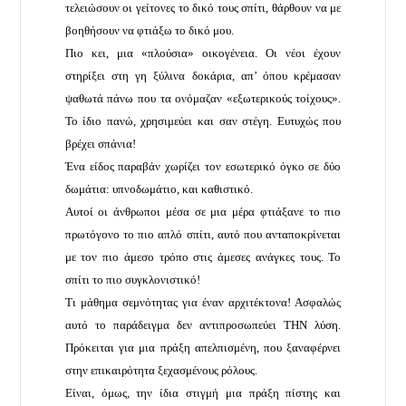
τελειώσουν οι γείτονες το δικό τους σπίτι, θάρθουν να με
βοηθήσουν να φτιάξω το δικό μου.
Πιο κει, μια «πλούσια» οικογένεια. Οι νέοι έχουν
στηρίξει στη γη ξύλινα δοκάρια, απ’ όπου κρέμασαν
ψαθωτά πάνω που τα ονόμαζαν «εξωτερικούς τοίχους».
Το ίδιο πανώ, χρησιμεύει και σαν στέγη. Ευτυχώς που
βρέχει σπάνια!
Ένα είδος παραβάν χωρίζει τον εσωτερικό όγκο σε δύο
δωμάτια: υπνοδωμάτιο, και καθιστικό.
Αυτοί οι άνθρωποι μέσα σε μια μέρα φτιάξανε το πιο
πρωτόγονο το πιο απλό σπίτι, αυτό που ανταποκρίνεται
με τον πιο άμεσο τρόπο στις άμεσες ανάγκες τους. Το
σπίτι το πιο συγκλονιστικό!
Τι μάθημα σεμνότητας για έναν αρχιτέκτονα! Ασφαλώς
αυτό το παράδειγμα δεν αντιπροσωπεύει ΤΗΝ λύση.
Πρόκειται για μια πράξη απελπισμένη, που ξαναφέρνει
στην επικαιρότητα ξεχασμένους ρόλους.
Είναι, όμως, την ίδια στιγμή μια πράξη πίστης και