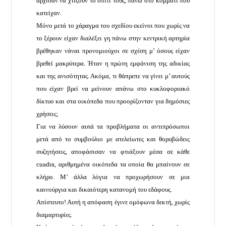
άρχισαν να χτίζουν το σπίτι τους, πάνω στο κομμάτι που
κατείχαν.
Μόνο μετά το χάραγμα του σχεδίου εκείνοι που χωρίς να
το ξέρουν είχαν διαλέξει γη πάνω στην κεντρική αρτηρία
βρέθηκαν νάναι προνομιούχοι σε σχέση μ’ όσους είχαν
βρεθεί μακρύτερα. Ήταν η πρώτη εμφάνιση της αδικίας
και της ανισότητας. Ακόμα, τι θάπρεπε να γίνει μ’ αυτούς
που είχαν βρεί να μείνουν απάνω στο κυκλοφοριακό
δίκτυο και στα οικόπεδα που προορίζονταν για δημόσιες
χρήσεις;
Για να λύσουν αυτά τα προβλήματα οι αντιπρόσωποι
μετά από το συμβούλιο με ατελείωτες και θορυβώδεις
συζητήσεις, αποφάσισαν να φτιάξουν μέσα σε κάθε
cuadra, αριθμημένα οικόπεδα τα οποία θα μπαίνουν σε
κλήρο. Μ’ άλλα λόγια να προχωρήσουν σε μια
καινούργια και δικαιότερη κατανομή του εδάφους.
Απίστευτο! Αυτή η απόφαση έγινε ομόφωνα δεκτή, χωρίς
διαμαρτυρίες.