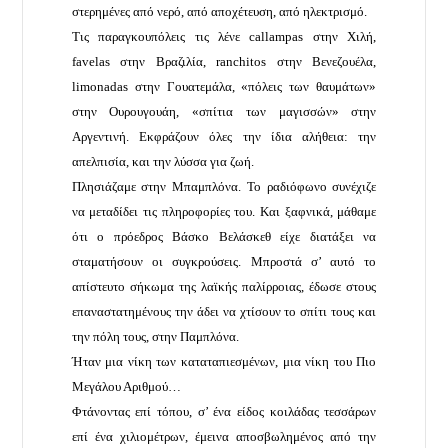
στερημένες από νερό, από αποχέτευση, από ηλεκτρισμό.
Τις παραγκουπόλεις τις λένε callampas στην Χιλή,
favelas στην Βραζιλία, ranchitos στην Βενεζουέλα,
limonadas στην Γουατεμάλα, «πόλεις των θαυμάτων»
στην Ουρουγουάη, «σπίτια των μαγισσών» στην
Αργεντινή. Εκφράζουν όλες την ίδια αλήθεια: την
απελπισία, και την λύσσα για ζωή.
Πλησιάζαμε στην Μπαμπλόνα. Το ραδιόφωνο συνέχιζε
να μεταδίδει τις πληροφορίες του. Και ξαφνικά, μάθαμε
ότι ο πρόεδρος Βάσκο Βελάσκεθ είχε διατάξει να
σταματήσουν οι συγκρούσεις. Μπροστά σ’ αυτό το
απίστευτο σήκωμα της λαϊκής παλίρροιας, έδωσε στους
επαναστατημένους την άδει να χτίσουν το σπίτι τους και
την πόλη τους, στην Παμπλόνα.
Ήταν μια νίκη των καταταπιεσμένων, μια νίκη του Πιο
Μεγάλου Αριθμού…
Φτάνοντας επί τόπου, σ’ ένα είδος κοιλάδας τεσσάρων
επί ένα χιλιομέτρων, έμεινα αποσβωλημένος από την