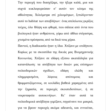
Την περιοχή που διασχίζαμε, την ήξερε καλά, μια και
συχνά κυκλοφορούσαν σ’ αυτόν τον κόσμο της
αθλιότητας. Χιλιόμετρα επί χιλιομέτρων, ξετυλίγονταν
αυτό το habitat των αποβλήτων: ένας ατελείωτος γκρίζος
τοίχος, όλο θλίψη και φθορά, που σάλευε από όντα που
βιολογικά ήταν ανθρώπινα, γύρω από άθλια στέγαστρα,
χτισμένα πρόσφατα, από τα δικά τους χέρια.
Παντού, η διαδικασία ήταν η ίδια. Χτίζανε με οτιδήποτε.
Κυρίως με τα σκουπίδια της δικιάς μας Βιομηχανικής
Κοινωνίας. Χτίζανε σε εδάφη εξίσου ακατάλληλα για
κατανάλωση: τα απόβλητα των δικών μας επίσημων
πολεοδομικών σχεδίων, εδάφη ελώδη και
πλημμυρισμένα, λόφους απότομους και
θρυμματιζόμενους, σε κοιλάδες βαθειά χαραγμένες από
την ξηρασία, σε περιοχές σκουπιδοτόπων, ή σε
νεκροταφεία αυτοκινήτων. Κι’ όταν αυτά τα
πολεοδομικά απόβλητα γεμίζανε, πηγαίνανε πιο μακριά,
για να βρουν περιοχές ακόμα αδειανές, και εννοείται,