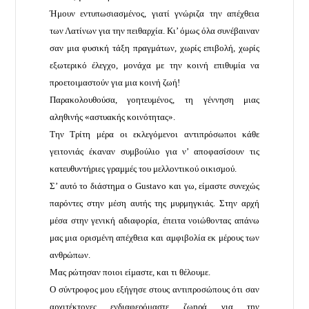
Ήμουν εντυπωσιασμένος, γιατί γνώριζα την απέχθεια
των Λατίνων για την πειθαρχία. Κι’ όμως όλα συνέβαιναν
σαν μια φυσική τάξη πραγμάτων, χωρίς επιβολή, χωρίς
εξωτερικό έλεγχο, μονάχα με την κοινή επιθυμία να
προετοιμαστούν για μια κοινή ζωή!
Παρακολουθούσα, γοητευμένος, τη γέννηση μιας
αληθινής «αστυακής κοινότητας».
Την Τρίτη μέρα οι εκλεγόμενοι αντιπρόσωποι κάθε
γειτονιάς έκαναν συμβούλιο για ν’ αποφασίσουν τις
κατευθυντήριες γραμμές του μελλοντικού οικισμού.
Σ’ αυτό το διάστημα ο Gustavo και γω, είμαστε συνεχώς
παρόντες στην μέση αυτής της μυρμηγκιάς. Στην αρχή
μέσα στην γενική αδιαφορία, έπειτα νοιώθοντας απάνω
μας μια ορισμένη απέχθεια και αμφιβολία εκ μέρους των
ανθρώπων.
Μας ρώτησαν ποιοι είμαστε, και τι θέλουμε.
Ο σύντροφος μου εξήγησε στους αντιπροσώπους ότι σαν
αρχιτέκτονες ενδιαφερόμαστε ζωηρά για την