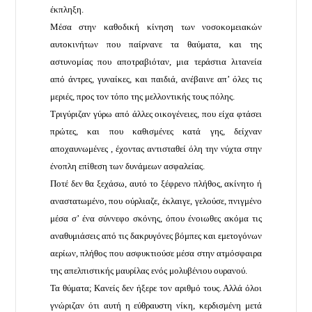
έκπληξη.
Μέσα στην καθοδική κίνηση των νοσοκομειακών
αυτοκινήτων που παίρνανε τα θαύματα, και της
αστυνομίας που αποτραβιόταν, μια τεράστια λιτανεία
από άντρες, γυναίκες, και παιδιά, ανέβαινε απ’ όλες τις
μεριές, προς τον τόπο της μελλοντικής τους πόλης.
Τριγύριζαν γύρω από άλλες οικογένειες, που είχα φτάσει
πρώτες, και που καθισμένες κατά γης, δείχναν
αποχαυνωμένες , έχοντας αντισταθεί όλη την νύχτα στην
ένοπλη επίθεση των δυνάμεων ασφαλείας.
Ποτέ δεν θα ξεχάσω, αυτό το ξέφρενο πλήθος, ακίνητο ή
αναστατωμένο, που ούρλιαζε, έκλαιγε, γελούσε, πνιγμένο
μέσα σ’ ένα σύννεφο σκόνης, όπου ένοιωθες ακόμα τις
αναθυμιάσεις από τις δακρυγόνες βόμπες και εμετογόνων
αερίων, πλήθος που ασφυκτιούσε μέσα στην ατμόσφαιρα
της απελπιστικής μαυρίλας ενός μολυβένιου ουρανού.
Τα θύματα; Κανείς δεν ήξερε τον αριθμό τους. Αλλά όλοι
γνώριζαν ότι αυτή η εύθραυστη νίκη, κερδισμένη μετά