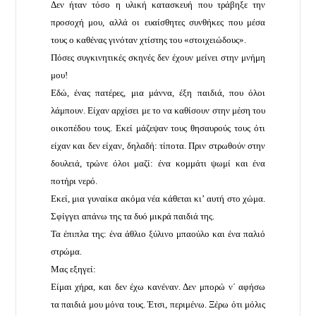
Δεν ήταν τόσο η υλική κατασκευή που τράβηξε την
προσοχή μου, αλλά οι ευαίσθητες συνθήκες που μέσα
τους ο καθένας γινόταν χτίστης του «στοιχειώδους».
Πόσες συγκινητικές σκηνές δεν έχουν μείνει στην μνήμη
μου!
Εδώ, ένας πατέρες, μια μάννα, έξη παιδιά, που όλοι
λάμπουν. Είχαν αρχίσει με το να καθίσουν στην μέση του
οικοπέδου τους. Εκεί μάζεψαν τους θησαυρούς τους ότι
είχαν και δεν είχαν, δηλαδή: τίποτα. Πριν στρωθούν στην
δουλειά, τρώνε όλοι μαζί: ένα κομμάτι ψωμί και ένα
ποτήρι νερό.
Εκεί, μια γυναίκα ακόμα νέα κάθεται κι’ αυτή στο χώμα.
Σφίγγει απάνω της τα δυό μικρά παιδιά της.
Τα έπιπλα της: ένα άθλιο ξύλινο μπαούλο και ένα παλιό
στρώμα.
Μας εξηγεί:
Είμαι χήρα, και δεν έχω κανέναν. Δεν μπορώ ν΄ αφήσω
τα παιδιά μου μόνα τους. Έτσι, περιμένω. Ξέρω ότι μόλις