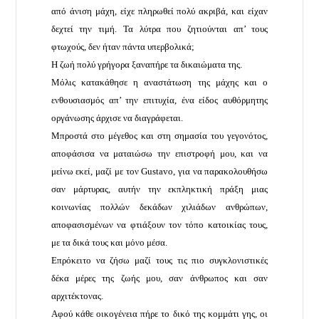
από άνιση μάχη, είχε πληρωθεί πολύ ακριβά, και είχαν
δεχτεί την τιμή. Τα λύτρα που ζητιούνται απ’ τους
φτωχούς, δεν ήταν πάντα υπερβολικά;
Η ζωή πολύ γρήγορα ξαναπήρε τα δικαιώματα της.
Μόλις κατακάθησε η αναστάτωση της μάχης και ο
ενθουσιασμός απ’ την επιτυχία, ένα είδος αυθόρμητης
οργάνωσης άρχισε να διαγράφεται.
Μπροστά στο μέγεθος και στη σημασία του γεγονότος,
αποφάσισα να ματαιώσω την επιστροφή μου, και να
μείνω εκεί, μαζί με τον Gustavo, για να παρακολουθήσω
σαν μάρτυρας, αυτήν την εκπληκτική πράξη μιας
κοινωνίας πολλών δεκάδων χιλιάδων ανθρώπων,
αποφασισμένων να φτιάξουν τον τόπο κατοικίας τους,
με τα δικά τους και μόνο μέσα.
Επρόκειτο να ζήσω μαζί τους τις πιο συγκλονιστικές
δέκα μέρες της ζωής μου, σαν άνθρωπος και σαν
αρχιτέκτονας.
Αφού κάθε οικογένεια πήρε το δικό της κομμάτι γης, οι