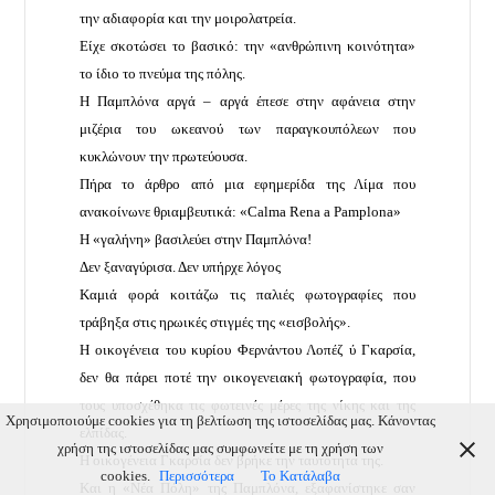
την αδιαφορία και την μοιρολατρεία.
Είχε σκοτώσει το βασικό: την «ανθρώπινη κοινότητα»
το ίδιο το πνεύμα της πόλης.
Η Παμπλόνα αργά – αργά έπεσε στην αφάνεια στην
μιζέρια του ωκεανού των παραγκουπόλεων που
κυκλώνουν την πρωτεύουσα.
Πήρα το άρθρο από μια εφημερίδα της Λίμα που
ανακοίνωνε θριαμβευτικά: «Calma Rena a Pamplona»
Η «γαλήνη» βασιλεύει στην Παμπλόνα!
Δεν ξαναγύρισα. Δεν υπήρχε λόγος
Καμιά φορά κοιτάζω τις παλιές φωτογραφίες που
τράβηξα στις ηρωικές στιγμές της «εισβολής».
Η οικογένεια του κυρίου Φερνάντου Λοπέζ ύ Γκαρσία,
δεν θα πάρει ποτέ την οικογενειακή φωτογραφία, που
τους υποσχέθηκα τις φωτεινές μέρες της νίκης και της
Χρησιμοποιούμε cookies για τη βελτίωση της ιστοσελίδας μας. Κάνοντας
ελπίδας.
χρήση της ιστοσελίδας μας συμφωνείτε με τη χρήση των
Η οικογένεια Γκαρσία δεν βρήκε την ταυτότητα της.
cookies.
Περισσότερα
Το Κατάλαβα
Και η «Νέα Πόλη» της Παμπλόνα, εξαφανίστηκε σαν