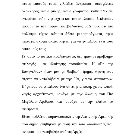
στους εαυτούς τους, χιλιάδες άνθρωποι, οικογένειες
ολόκληρες, κάθε φυλής, κάθε χρώματος, κάθε ηλικίας,
ενωμένοι απ’ την φτώχεια και την απελπισία, ξεκίνησαν
αυθόρμητα την πορεία, κουβαλώντας μαζί τους ότι πιο
πολύτιμο είχαν, κάποια άθλια μικροπράγματα, προς
περιοχές ακόμα ακατοίκητες, για να φτιάξουν εκεί τους
οικισμούς τους.
Γι’ αυτό το αστικό προλεταριάτο, δεν έμπαινε πρόβλημα
επιλογής μιας ιδιαίτερης τοποθεσίας. Η «Γη της
Επαγγελίας» ήταν μια γη θλιβερή, έρημη, άγονη που
έπρεπε να καταλάβουν με την βία, για να στεγαστούν.
Πήγαιναν να φτιάξουν ένα σπίτι, μια πόλη, χωρίς υλικά,
χωρίς αρχιτέκτονα, μονάχα με την δύναμη του Πιο
Μεγάλου Αριθμού, και μονάχα με την ελπίδα να
επιζήσουν.
Είναι πολλές οι παραγκουπόλεις της Λατινικής Αμερικής
που δημιουργήθηκαν μ’ αυτή την ίδια διαδικασία, που
ονομάστηκε «εισβολή» από τις Αρχές.