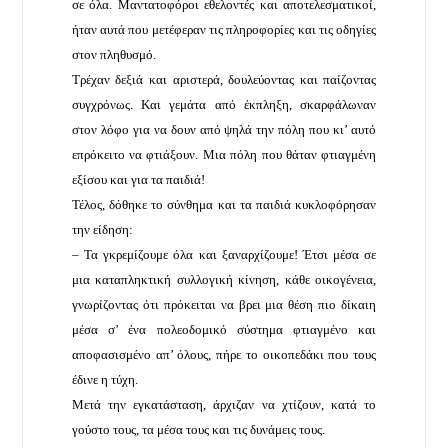
σε όλα. Μαντατοφόροι εθελοντές και αποτελεσματικοί,
ήταν αυτά που μετέφεραν τις πληροφορίες και τις οδηγίες
στον πληθυσμό.
Τρέχαν δεξιά και αριστερά, δουλεύοντας και παίζοντας
συγχρόνως. Και γεμάτα από έκπληξη, σκαρφάλωναν
στον λόφο για να δουν από ψηλά την πόλη που κι’ αυτό
επρόκειτο να φτιάξουν. Μια πόλη που θάταν φτιαγμένη
εξίσου και για τα παιδιά!
Τέλος, δόθηκε το σύνθημα και τα παιδιά κυκλοφόρησαν
την είδηση:
– Τα γκρεμίζουμε όλα και ξαναρχίζουμε! Έτσι μέσα σε
μια καταπληκτική συλλογική κίνηση, κάθε οικογένεια,
γνωρίζοντας ότι πρόκειται να βρει μια θέση πιο δίκαιη
μέσα σ’ ένα πολεοδομικό σύστημα φτιαγμένο και
αποφασισμένο απ’ όλους, πήρε το οικοπεδάκι που τους
έδινε η τύχη.
Μετά την εγκατάσταση, άρχιζαν να χτίζουν, κατά το
γούστο τους, τα μέσα τους και τις δυνάμεις τους.