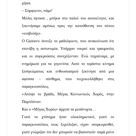
χέρια.
– Σύμφωνοι, πάμε!
Μόλις έφτασε , μπήκα στο παλιό του αυτοκίνητο, και
ξεκινήσαμε αμέσως προς την κατεύθυνση του τόπου
«εισβολής».
Ο Gustavo άνοιξε το ραδιόφωνο, που ανακοίνωσε ότι
επενέβη η αστυνομία. Υπήρχαν νεκροί και τραυματίες
και οι συγκρούσεις συνεχίζονταν. Ενώ πηγαίναμε, με
ενημέρωσε για τα γεγονότα. Αυτό το τεράστιο κίνημα
ξεσηκώματος και ενθουσιασμού ξεκίνησε από μια
αφίσσα – σύνθημα, που τοιχοκολλήθηκε στις
παραγκουπόλεις.
«Απόψε το βράδυ, Μέγας Κοινωνικός Χορός, στην
Παμπλόνα».
Και ο «Μέγας Χορός» άρχισε τα μεσάνυχτα…
Γιατί το χτύπημα ήταν ολοκληρωτικό, γιατί οι
παραγκουπόλεις τους ξεχείλιζαν, είχαν υπερκορεσθεί,
γιατί γνώριζαν ότι δεν μπορούν να βασιστούν παρά μόνο