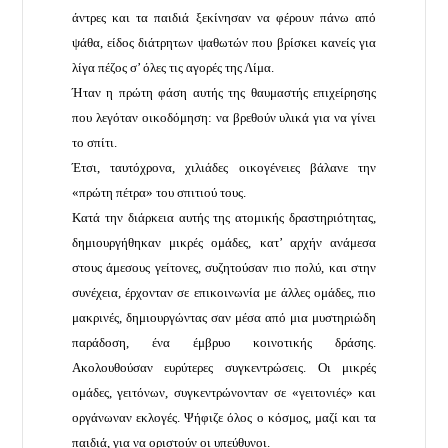
άντρες και τα παιδιά ξεκίνησαν να φέρουν πάνω από
ψάθα, είδος διάτρητων ψαθωτών που βρίσκει κανείς για
λίγα πέζος σ’ όλες τις αγορές της Λίμα.
Ήταν η πρώτη φάση αυτής της θαυμαστής επιχείρησης
που λεγόταν οικοδόμηση: να βρεθούν υλικά για να γίνει
το σπίτι.
Έτσι, ταυτόχρονα, χιλιάδες οικογένειες βάλανε την
«πρώτη πέτρα» του σπιτιού τους.
Κατά την διάρκεια αυτής της ατομικής δραστηριότητας,
δημιουργήθηκαν μικρές ομάδες, κατ’ αρχήν ανάμεσα
στους άμεσους γείτονες, συζητούσαν πιο πολύ, και στην
συνέχεια, έρχονταν σε επικοινωνία με άλλες ομάδες, πιο
μακρινές, δημιουργώντας σαν μέσα από μια μυστηριώδη
παράδοση, ένα έμβρυο κοινοτικής δράσης.
Ακολουθούσαν ευρύτερες συγκεντρώσεις. Οι μικρές
ομάδες, γειτόνων, συγκεντρώνονταν σε «γειτονιές» και
οργάνωναν εκλογές. Ψήφιζε όλος ο κόσμος, μαζί και τα
παιδιά, για να οριστούν οι υπεύθυνοι.