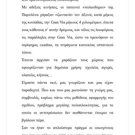
Με αδέξιες κινήσεις, οι ταπεινοί «πολεοδόμοι» της
Παμπλόνα χάραξαν «ζωντανά» τον άξονα, κατά μήκος
της κοιλάδας, την Gran Via μήκους 4 χιλιομέτρων, έπειτα
τους κάθετους σ’ αυτήν δρόμους, και τέλος τις λεωφόρους
τις παράλληλες στην Gran Via, ώστε να προκύψουν οι
περίφημες cuadras, τα τετράγωνα κατοικίας ισπανικού
τύπου.
Έπειτα άρχισαν να χαράζουν τους χώρους που
προορίζονταν για δημόσια χρήση: σχολεία, αγορές,
πλατείες, κήπους…
Είμαστε πάντα εκεί, μας γνωρίζουν και μας είχαν
παραδεχτεί. Που και που μας ρωτούσαν τη γνώμη μας,
συμβουλές, κυρίως πάνω στις μεθόδους εφαρμογής του
σχεδίου, πρόβλημα μεγάλης πολυπλοκότητας, για το
οποίο οι αντιπρόσωποι δεν αισθάνονται έτοιμοι να
βγάλουν πέρα.
Σαν να ήταν το απλούστερο πράγμα οι οικογένειες