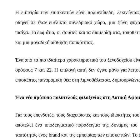
Η εμπειρία των επισκεπτών είναι πολυεπίπεδη, ξεκινώντα
οδηγεί σε έναν ευέλικτο συνεδριακό χώρο, μια ζώνη ψυχα
πισίνα. Τα δωμάτια, οι σουίτες και τα διαμερίσματα, τοποθ
και μια μοναδική αίσθηση τοπικότητας.
Ένα από τα πιο ιδιαίτερα χαρακτηριστικά του ξενοδοχείου εί
ορόφους 7 και 22. Η επιλογή αυτή δεν έγινε μόνο για λειτο
επισκέπτες πανοραμική θέα στη λιμνοθάλασσα, δημιουργώντα
Ένα νέο πρότυπο πολυτελούς φιλοξενίας στη Δυτική Αφρι
Για τους επενδυτές, τους διαχειριστές και τους ιδιοκτήτες τ
αποτελεί ένα υποδειγματικό παράδειγμα της δύναμης του
ταυτότητας ενός brand και της εμπειρίας των επισκεπτών. Τ