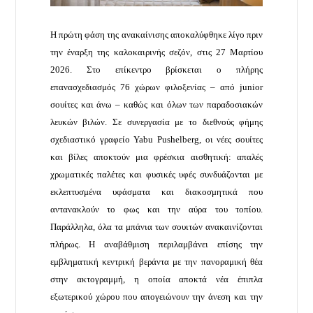
Η πρώτη φάση της ανακαίνισης αποκαλύφθηκε λίγο πριν
την έναρξη της καλοκαιρινής σεζόν, στις 27 Μαρτίου
2026. Στο επίκεντρο βρίσκεται ο πλήρης
επανασχεδιασμός 76 χώρων φιλοξενίας – από junior
σουίτες και άνω – καθώς και όλων των παραδοσιακών
λευκών βιλών. Σε συνεργασία με το διεθνούς φήμης
σχεδιαστικό γραφείο Yabu Pushelberg, οι νέες σουίτες
και βίλες αποκτούν μια φρέσκια αισθητική: απαλές
χρωματικές παλέτες και φυσικές υφές συνδυάζονται με
εκλεπτυσμένα υφάσματα και διακοσμητικά που
αντανακλούν το φως και την αύρα του τοπίου.
Παράλληλα, όλα τα μπάνια των σουιτών ανακαινίζονται
πλήρως. Η αναβάθμιση περιλαμβάνει επίσης την
εμβληματική κεντρική βεράντα με την πανοραμική θέα
στην ακτογραμμή, η οποία αποκτά νέα έπιπλα
εξωτερικού χώρου που απογειώνουν την άνεση και την