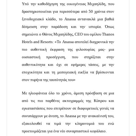
Υπό την καθοδήγηση της οικογένειας Μιχαηλίδη, που
δραστηριοποιείται για περισσότερα από 50 χρόνια στον
ξενοδοχειακό κλάδο, το Anassa αντανακλά μια βαθιά
δέσμευση στην παράδοση και την ιστορία. Όπως
σημειώνει ο Θάνος Μιχαηλίδης, CEO του ομίλου Thanos
Hotels and Resorts: «Το Anassa αποτελεί διαχρονικά την
πιο αυθεντική έκφραση της φιλοσοφίας μας- μια
ουσιαστική προσέγγιση, που στηρίζεται στην
αυθεντικότητα και όχι σε εφήμερες τάσεις, με την
εποχικότητα και τη μεσογειακή ευεξία να βρίσκονται
στον πυρήνα της ταυτότητάς του»
Με ηλιοφάνεια όλο το χρόνο, άμεση πρόσβαση σε μια
από τις πιο παρθένες ακτογραμμές της Κύπρου και
εγκαταστάσεις που επιτρέπουν σε διαφορετικές γενιές να
συνυπάρχουν με άνεση, το Anassa με την ανακαίνισή του,
εξακολουθεί να τιμά την κληρονομιά του ενώ
προετοιμάζεται για ένα νέο συναρπαστικό κεφάλαιο.