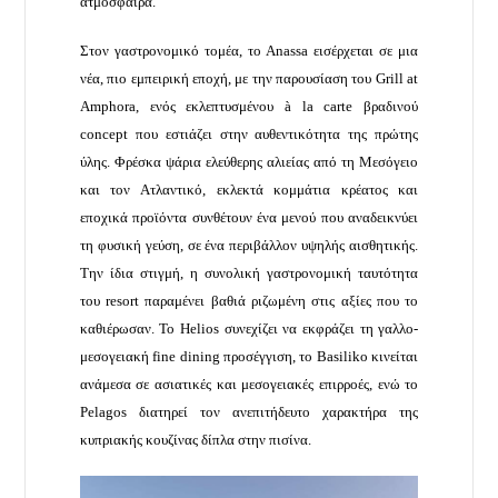
ατμόσφαιρα.
Στον γαστρονομικό τομέα, το Anassa εισέρχεται σε μια
νέα, πιο εμπειρική εποχή, με την παρουσίαση του Grill at
Amphora, ενός εκλεπτυσμένου à la carte βραδινού
concept που εστιάζει στην αυθεντικότητα της πρώτης
ύλης. Φρέσκα ψάρια ελεύθερης αλιείας από τη Μεσόγειο
και τον Ατλαντικό, εκλεκτά κομμάτια κρέατος και
εποχικά προϊόντα συνθέτουν ένα μενού που αναδεικνύει
τη φυσική γεύση, σε ένα περιβάλλον υψηλής αισθητικής.
Την ίδια στιγμή, η συνολική γαστρονομική ταυτότητα
του resort παραμένει βαθιά ριζωμένη στις αξίες που το
καθιέρωσαν. Το Helios συνεχίζει να εκφράζει τη γαλλο-
μεσογειακή fine dining προσέγγιση, το Basiliko κινείται
ανάμεσα σε ασιατικές και μεσογειακές επιρροές, ενώ το
Pelagos διατηρεί τον ανεπιτήδευτο χαρακτήρα της
κυπριακής κουζίνας δίπλα στην πισίνα.