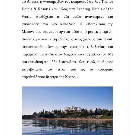
Το Anassa, η «ναυαρχίδα» του κυπριακού ομίλου Thanos
Hotels & Resorts και μέλος των Leading Hotels of the
World, υποδέχεται τη νέα σεζόν ανανεωμένο και
εγκαινιάζει ένα νέο κεφάλαιο. Η «Βασίλισσα της
Μεσογείου» επανασυστήνεται μέσα από μια εκτεταμένη,
σταδιακή ανακαίνιση σε όλους τους χώρους του resort,
επαναπροσδιορίζοντας την εμπειρία φιλοξενίας και
παραμένοντας πιστή στον διαχρονικό της χαρακτήρα. Με
μια επένδυση που ήδη ξεπερνά τα 10εκ. ευρώ, το Anassa
επιβεβαιώνει τον τίτλο του ως το κορυφαίο
παραθαλάσσιο θέρετρο της Κύπρου.