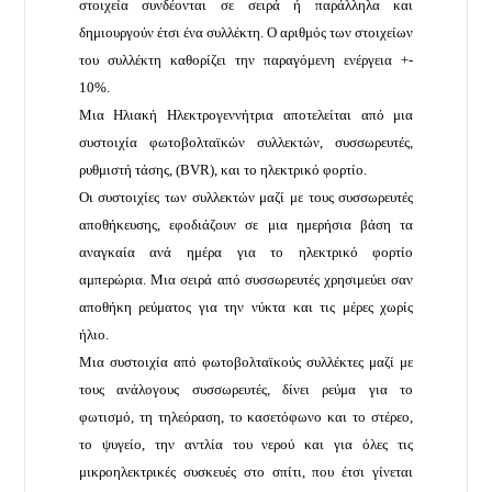
στοιχεία συνδέονται σε σειρά ή παράλληλα και
δημιουργούν έτσι ένα συλλέκτη. Ο αριθμός των στοιχείων
του συλλέκτη καθορίζει την παραγόμενη ενέργεια +-
10%.
Μια Ηλιακή Ηλεκτρογεννήτρια αποτελείται από μια
συστοιχία φωτοβολταϊκών συλλεκτών, συσσωρευτές,
ρυθμιστή τάσης, (BVR), και το ηλεκτρικό φορτίο.
Οι συστοιχίες των συλλεκτών μαζί με τους συσσωρευτές
αποθήκευσης, εφοδιάζουν σε μια ημερήσια βάση τα
αναγκαία ανά ημέρα για το ηλεκτρικό φορτίο
αμπερώρια. Μια σειρά από συσσωρευτές χρησιμεύει σαν
αποθήκη ρεύματος για την νύκτα και τις μέρες χωρίς
ήλιο.
Μια συστοιχία από φωτοβολταϊκούς συλλέκτες μαζί με
τους ανάλογους συσσωρευτές, δίνει ρεύμα για το
φωτισμό, τη τηλεόραση, το κασετόφωνο και το στέρεο,
το ψυγείο, την αντλία του νερού και για όλες τις
μικροηλεκτρικές συσκευές στο σπίτι, που έτσι γίνεται