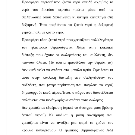
Προσφέρει περισσότερο ζεστό νερό επειδή ακριβώς το
νερό του δικτύου περνάει πρώτα μέσα από τις
σωληνώσεις όπου ζεσταίνεται κι ύστερα καταλήγει στη
δεξαμενή. Έτσι τραβώντας το ζεστό νερό η δεξαμενή
γεμίζει πάλι με ζεστό νερό.
Προσφέρει τόσο ζεστό νερό που χρειάζεται πολύ λιγότερο
τον ηλεκτρικό θερμοσίφωνα. Χάρη στην κυκλική
διάταξη που έχουν οι σωληνώσεις του συλλέκτη, δεν
πιάνουν άλατα. (Τα άλατα εμποδίζουν την θερμότητα).
Δεν κινδυνεύει να σπάσει στα μεγάλα κρύα. Οφείλεται κι
αυτό στην κυκλική διάταξη των σωληνώσεων του
συλλέκτη, που (στην περίπτωση που παγώσει το νερό)
δημιουργούν κενά αέρος. Έτσι, ο πάγος που διαστέλλεται
απλώνεται στα κενά χωρίς να σπάσει τους σωλήνες.
Δεν χρειάζεται εξαέρωση (αρκεί το άνοιγμα μιας βρύσης
ζεστού νερού). Κι ακόμα: η μόνη συντήρηση που
χρειάζεται είναι να ανοίξει μια φορά το χρόνο τον
κρουνό καθαρισμού. Ο ηλιακός θερμοσίφωνας Α-Ω