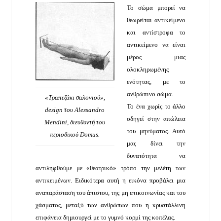
Το σώμα μπορεί να
θεωρείται αντικείμενο
και αντίστροφα το
αντικείμενο να είναι
μέρος μιας
ολοκληρωμένης
ενότητας, με το
ανθρώπινο σώμα.
«Τραπεζάκι σαλονιού»,
Το ένα χωρίς το άλλο
design του Alessandro
οδηγεί στην απώλεια
Mendini, διευθυντή του
του μηνύματος. Αυτό
περιοδικού Domus.
μας δίνει την
δυνατότητα να
αντιληφθούμε με «θεατρικό» τρόπο την μελέτη των
αντικειμένων. Ειδικότερα αυτή η εικόνα προβάλει μια
αναπαράσταση του άπιστου, της μη επικοινωνίας και του
χάσματος, μεταξύ των ανθρώπων που η κρυστάλλινη
επιφάνεια δημιουργεί με το γυμνό κορμί της κοπέλας.