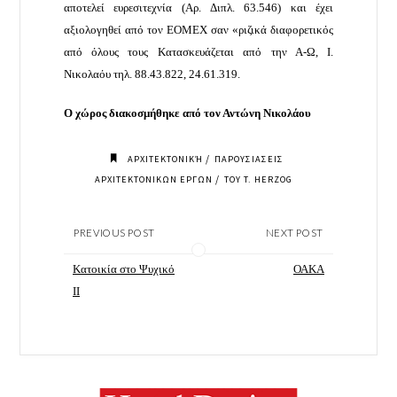
αποτελεί ευρεσιτεχνία (Αρ. Διπλ. 63.546) και έχει
αξιολογηθεί από τον ΕΟΜΕΧ σαν «ριζικά διαφορετικός
από όλους τους Κατασκευάζεται από την Α-Ω, Ι.
Νικολαόυ τηλ. 88.43.822, 24.61.319.
Ο χώρος διακοσμήθηκε από τον Αντώνη Νικολάου
/
ΑΡΧΙΤΕΚΤΟΝΙΚΉ
ΠΑΡΟΥΣΙΑΣΕΙΣ
/
ΑΡΧΙΤΕΚΤΟΝΙΚΩΝ ΕΡΓΩΝ
ΤΟΥ T. HERZOG
PREVIOUS POST
NEXT POST
Κατοικία στο Ψυχικό
ΟΑΚΑ
II