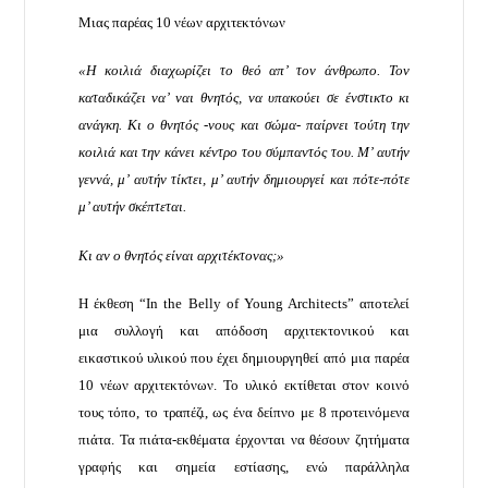
Μιας παρέας 10 νέων αρχιτεκτόνων
«Η κοιλιά διαχωρίζει το θεό απ’ τον άνθρωπο. Τον
καταδικάζει να’ ναι θνητός, να υπακούει σε ένστικτο κι
ανάγκη. Κι ο θνητός -νους και σώμα- παίρνει τούτη την
κοιλιά και την κάνει κέντρο του σύμπαντός του. Μ’ αυτήν
γεννά, μ’ αυτήν τίκτει, μ’ αυτήν δημιουργεί και πότε-πότε
μ’ αυτήν σκέπτεται.
Κι αν ο θνητός είναι αρχιτέκτονας;»
Η έκθεση “In the Belly of Young Architects” αποτελεί
μια συλλογή και απόδοση αρχιτεκτονικού και
εικαστικού υλικού που έχει δημιουργηθεί από μια παρέα
10 νέων αρχιτεκτόνων. Το υλικό εκτίθεται στον κοινό
τους τόπο, το τραπέζι, ως ένα δείπνο με 8 προτεινόμενα
πιάτα. Τα πιάτα-εκθέματα έρχονται να θέσουν ζητήματα
γραφής και σημεία εστίασης, ενώ παράλληλα