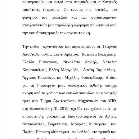
σκιαγραφούν μια σειρά από ατομικές και συλλογικές
ταυτότητες έκφρασης. Οι έννοιες της κοιλιάς, του
φαγητού, του τραπεζιού και των συνδαιτυμόνων
στοιχειοθετούν μια παράλληλη αφήγηση που εκκινεί από
την κοινή τους τροφή: την αρχιτεκτονική.
Την έκθεση οργανώνουν και παρουσιάζουν οι: Γιώργος
Αποστολόπουλος, Ελένη Αρλέτου, Κατερίνα Βλάχμπεη,
Ελπίδα Γιαννάκου, Νικολέττα Δανιήλ, Ναταλία
Κουτσοπέτρου, Ελένη Μαργούδη, Δανάη Ταμιωλάκη,
Άγγελος Τσαρούχας και Μιχάλης Φουντεδάκης. Η ιδέα
για τη δημιουργία μιας συλλογικής έκθεσης υπήρχε
ακόμη από τα χρόνια των κοινών σπουδών ως φοιτητές/
τριες στο Τμήμα Αρχιτεκτόνων Μηχανικών του ΑΠΘ,
στη Θεσσαλονίκη. Το 2019, σχεδόν ένα χρόνο μετά την
αποφοίτηση, βρίσκονται διασκορπισμένοι σε Αθήνα,
Θεσσαλονίκη, Βαρκελώνη, Μαδρίτη, Άμστερνταμ και
Παρίσι. Η πρώτη ιδέα πέφτει
–πού αλλού-
στο τραπέζι και