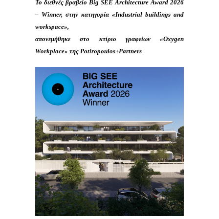
Το
διεθνές
βραβείο
Big SEE Architecture Award 2026
– Winner,
στην
κατηγορία
«Industrial buildings and
workspace»,
απονεμήθηκε
στο
κτίριο
γραφείων
«Oxygen
Workplace»
της
Potiropoulos+Partners