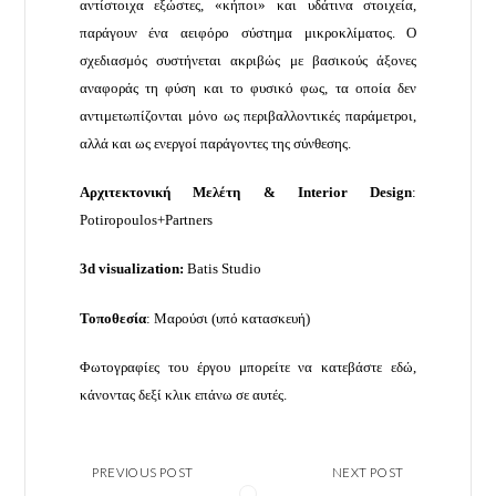
αντίστοιχα εξώστες, «κήποι» και υδάτινα στοιχεία,
παράγουν ένα αειφόρο σύστημα μικροκλίματος. Ο
σχεδιασμός συστήνεται ακριβώς με βασικούς άξονες
αναφοράς τη φύση και το φυσικό φως, τα οποία δεν
αντιμετωπίζονται μόνο ως περιβαλλοντικές παράμετροι,
αλλά και ως ενεργοί παράγοντες της σύνθεσης.
Αρχιτεκτονική
Μελέτη
& Interior Design
:
Potiropoulos+Partners
3d visualization:
Batis Studio
Τοποθεσία
: Μαρούσι (υπό κατασκευή)
Φωτογραφίες του έργου μπορείτε να κατεβάστε εδώ,
κάνοντας δεξί κλικ επάνω σε αυτές.
PREVIOUS POST
NEXT POST