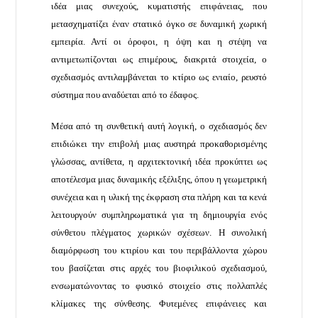
ιδέα μιας συνεχούς, κυματιστής επιφάνειας, που
μετασχηματίζει έναν στατικό όγκο σε δυναμική χωρική
εμπειρία. Αντί οι όροφοι, η όψη και η στέψη να
αντιμετωπίζονται ως επιμέρους, διακριτά στοιχεία, ο
σχεδιασμός αντιλαμβάνεται το κτίριο ως ενιαίο, ρευστό
σύστημα που αναδύεται από το έδαφος.
Μέσα από τη συνθετική αυτή λογική, o σχεδιασμός δεν
επιδιώκει την επιβολή μιας αυστηρά προκαθορισμένης
γλώσσας, αντίθετα, η αρχιτεκτονική ιδέα προκύπτει ως
αποτέλεσμα μιας δυναμικής εξέλιξης, όπου η γεωμετρική
συνέχεια και η υλική της έκφραση στα πλήρη και τα κενά
λειτουργούν συμπληρωματικά για τη δημιουργία ενός
σύνθετου πλέγματος χωρικών σχέσεων. Η συνολική
διαμόρφωση του κτιρίου και του περιβάλλοντα χώρου
του βασίζεται στις αρχές του βιοφιλικού σχεδιασμού,
ενσωματώνοντας το φυσικό στοιχείο στις πολλαπλές
κλίμακες της σύνθεσης. Φυτεμένες επιφάνειες και