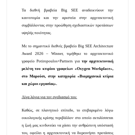
Τα διεθνή βραβεία Big SEE αναδεικνύουν την
καινοτομία και την αριστεία στην αρχιτεκτονική
συμβάλλοντας στην προώθηση σχεδιαστικών προτάσεων
υψηλής ποιότητας.
Με το σημαντικό διεθνές βραβείο Big SEE Architecture
Award 2026 – Winner, τιμήθηκε το αρχιτεκτονικό
γραφείο Potiropoulos+Partners για
την αρχιτεκτονική
μελέτη του κτιρίου γραφείων «
Oxygen
Workplace
»,
στο Μαρούσι, στην κατηγορία «Βιομηχανικά κτίρια
και χώροι εργασίας».
Λίγα λόγια για τον σχεδιασμό του:
Καθώς, σε πλανητικό επίπεδο, το επιβαρυμένο λόγω
οικολογικής κρίσης περιβάλλον στο οποίο εκτυλίσσεται
η ζωή μας κινδυνεύει να χάσει την ανθρώπινη υπόστασή
του, οφείλει η αρχιτεκτονική να διερευνήσει προτάσεις