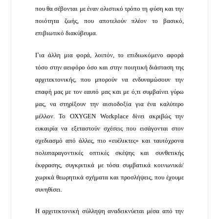
που θα σέβονται με έναν ολιστικό τρόπο τη φύση και την
ποιότητα ζωής, που αποτελούν πλέον το βασικό,
επιβιωτικό διακύβευμα.
Για άλλη μια φορά, λοιπόν, το επιδιωκόμενο αφορά
τόσο στην αειφόρο όσο και στην ποιητική διάσταση της
αρχιτεκτονικής, που μπορούν να ενδυναμώσουν την
επαφή μας με τον εαυτό μας και με ό,τι συμβαίνει γύρω
μας, να στηρίξουν την αισιοδοξία για ένα καλύτερο
μέλλον. Το OXYGEN Workplace δίνει ακριβώς την
ευκαιρία να εξεταστούν σχέσεις που εισάγονται στον
σχεδιασμό από άλλες, πιο «ευέλικτες» και ταυτόχρονα
πολυπαραγοντικές οπτικές σκέψης και συνθετικής
έκφρασης, συγκριτικά με τόσα συμβατικά κοινωνικά/
χωρικά θεωρητικά σχήματα και προσλήψεις, που έχουμε
συνηθίσει.
Η αρχιτεκτονική σύλληψη αναδεικνύεται μέσα από την