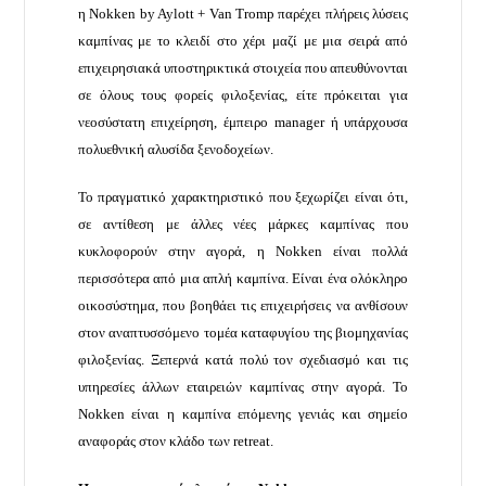
η Nokken by Aylott + Van Tromp παρέχει πλήρεις λύσεις
καμπίνας με το κλειδί στο χέρι μαζί με μια σειρά από
επιχειρησιακά υποστηρικτικά στοιχεία που απευθύνονται
σε όλους τους φορείς φιλοξενίας, είτε πρόκειται για
νεοσύστατη επιχείρηση, έμπειρο manager ή υπάρχουσα
πολυεθνική αλυσίδα ξενοδοχείων.
Το πραγματικό χαρακτηριστικό που ξεχωρίζει είναι ότι,
σε αντίθεση με άλλες νέες μάρκες καμπίνας που
κυκλοφορούν στην αγορά, η Nokken είναι πολλά
περισσότερα από μια απλή καμπίνα. Είναι ένα ολόκληρο
οικοσύστημα, που βοηθάει τις επιχειρήσεις να ανθίσουν
στον αναπτυσσόμενο τομέα καταφυγίου της βιομηχανίας
φιλοξενίας. Ξεπερνά κατά πολύ τον σχεδιασμό και τις
υπηρεσίες άλλων εταιρειών καμπίνας στην αγορά. Το
Nokken είναι η καμπίνα επόμενης γενιάς και σημείο
αναφοράς στον κλάδο των retreat.