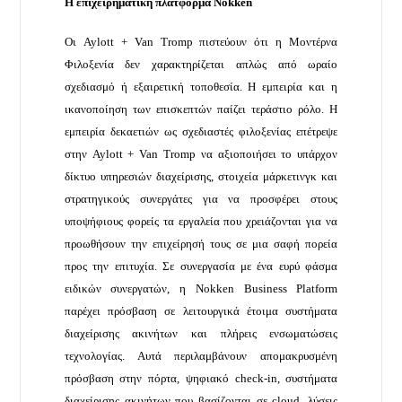
Η επιχειρηματική πλατφόρμα Nokken
Οι Aylott + Van Tromp πιστεύουν ότι η Μοντέρνα
Φιλοξενία δεν χαρακτηρίζεται απλώς από ωραίο
σχεδιασμό ή εξαιρετική τοποθεσία. Η εμπειρία και η
ικανοποίηση των επισκεπτών παίζει τεράστιο ρόλο. Η
εμπειρία δεκαετιών ως σχεδιαστές φιλοξενίας επέτρεψε
στην Aylott + Van Tromp να αξιοποιήσει το υπάρχον
δίκτυο υπηρεσιών διαχείρισης, στοιχεία μάρκετινγκ και
στρατηγικούς συνεργάτες για να προσφέρει στους
υποψήφιους φορείς τα εργαλεία που χρειάζονται για να
προωθήσουν την επιχείρησή τους σε μια σαφή πορεία
προς την επιτυχία. Σε συνεργασία με ένα ευρύ φάσμα
ειδικών συνεργατών, η Nokken Business Platform
παρέχει πρόσβαση σε λειτουργικά έτοιμα συστήματα
διαχείρισης ακινήτων και πλήρεις ενσωματώσεις
τεχνολογίας. Αυτά περιλαμβάνουν απομακρυσμένη
πρόσβαση στην πόρτα, ψηφιακό check-in, συστήματα
διαχείρισης ακινήτων που βασίζονται σε cloud, λύσεις