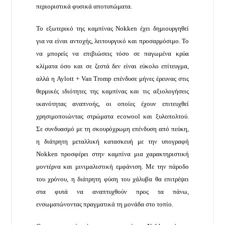
περιοριστικά φυσικά αποτυπώματα.
Το εξωτερικό της καμπίνας Nokken έχει δημιουργηθεί
για να είναι αντοχής, λειτουργικό και προσαρμόσιμο. Το
να μπορείς να επιβιώσεις τόσο σε παγωμένα κρύα
κλίματα όσο και σε ζεστά δεν είναι εύκολο επίτευγμα,
αλλά η Aylott + Van Tromp επένδυσε μήνες έρευνας στις
θερμικές ιδιότητες της καμπίνας και τις αξιολογήσεις
ικανότητας αναπνοής, οι οποίες έχουν επιτευχθεί
χρησιμοποιώντας στρώματα ecowool και ξυλοπολτού.
Σε συνδυασμό με τη σκουρόχρωμη επένδυση από πεύκη,
η διάτρητη μεταλλική κατασκευή με την υπογραφή
Nokken προσφέρει στην καμπίνα μια χαρακτηριστική
μοντέρνα και μινιμαλιστική εμφάνιση. Με την πάροδο
του χρόνου, η διάτρητη φύση του χάλυβα θα επιτρέψει
στα φυτά να αναπτυχθούν προς τα πάνω,
ενσωματώνοντας πραγματικά τη μονάδα στο τοπίο.