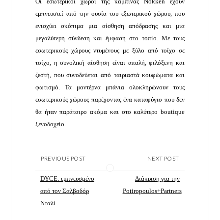
Οι εσωτερικοί χώροι της καμπίνας Nokken έχουν
εμπνευστεί από την ουσία του εξωτερικού χώρου, που
ενισχύει σκόπιμα μια αίσθηση απόδρασης και μια
μεγαλύτερη σύνδεση και έμφαση στο τοπίο. Με τους
εσωτερικούς χώρους ντυμένους με ξύλο από τοίχο σε
τοίχο, η συνολική αίσθηση είναι απαλή, φιλόξενη και
ζεστή, που συνοδεύεται από ταιριαστά κουφώματα και
φωτισμό. Τα μοντέρνα μπάνια ολοκληρώνουν τους
εσωτερικούς χώρους παρέχοντας ένα καταφύγιο που δεν
θα ήταν παράταιρο ακόμα και στο καλύτερο boutique
ξενοδοχείο.
PREVIOUS POST
NEXT POST
DYCE: εμπνευσμένο
Διάκριση για την
από τον Σαλβαδόρ
Potiropoulos+Partners
Νταλί