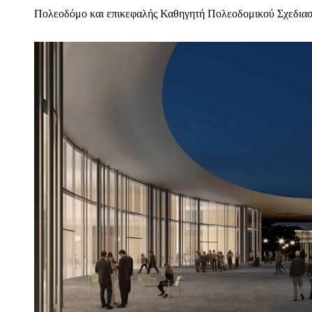
Πολεοδόμο και επικεφαλής Καθηγητή Πολεοδομικού Σχεδιασμ